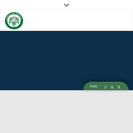
konyalilardernegi@hotmail.com
(0538) 486 11 08
Font :
A
A
A